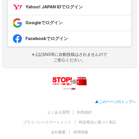
Yahoo! JAPAN IDでログイン
Googleでログイン
Facebookでログイン
※上記SNS等に自動投稿はされませんので
ご安心ください。
▲このページのトップへ
よくある質問
利用規約
プライバシーステートメント
特定商法に基づく表記
会社概要
採用情報