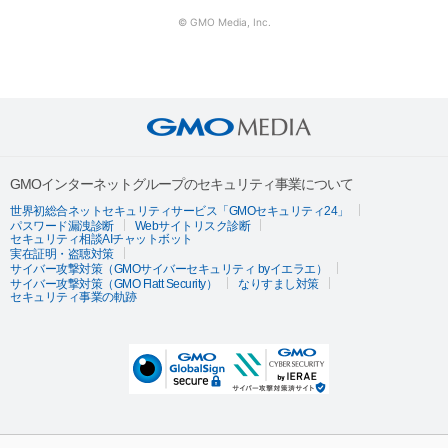
© GMO Media, Inc.
GMOインターネットグループのセキュリティ事業について
世界初総合ネットセキュリティサービス「GMOセキュリティ24」
パスワード漏洩診断
Webサイトリスク診断
セキュリティ相談AIチャットボット
実在証明・盗聴対策
サイバー攻撃対策（GMOサイバーセキュリティ byイエラエ）
サイバー攻撃対策（GMO Flatt Security）
なりすまし対策
セキュリティ事業の軌跡