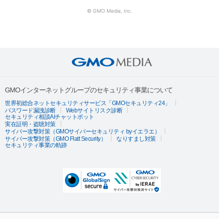
© GMO Media, Inc.
GMOインターネットグループのセキュリティ事業について
世界初総合ネットセキュリティサービス「GMOセキュリティ24」
パスワード漏洩診断
Webサイトリスク診断
セキュリティ相談AIチャットボット
実在証明・盗聴対策
サイバー攻撃対策（GMOサイバーセキュリティ byイエラエ）
サイバー攻撃対策（GMO Flatt Security）
なりすまし対策
セキュリティ事業の軌跡