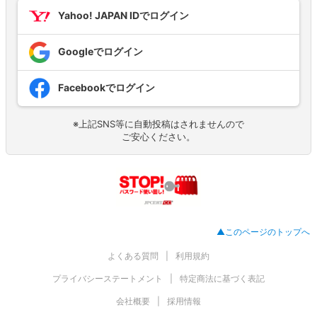
Yahoo! JAPAN IDでログイン
Googleでログイン
Facebookでログイン
※上記SNS等に自動投稿はされませんので
ご安心ください。
▲このページのトップへ
よくある質問
利用規約
プライバシーステートメント
特定商法に基づく表記
会社概要
採用情報