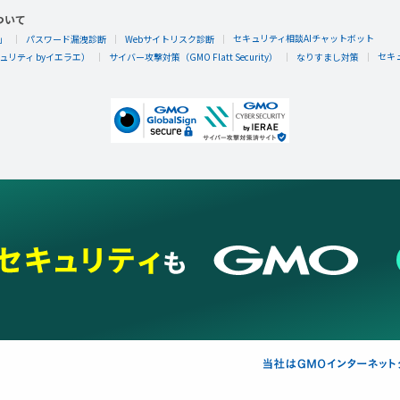
ついて
セキュリティ相談AIチャットボット
」
パスワード漏洩診断
Webサイトリスク診断
セキ
リティ byイエラエ）
サイバー攻撃対策（GMO Flatt Security）
なりすまし対策