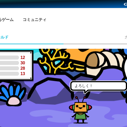
るゲーム
コミュニティ
ールド
12
30
28
13
よろしく！