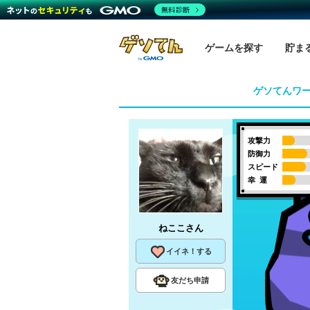
無料診断
ゲームを探す
貯ま
ゲソてんワ
攻撃力
防御力
スピード
幸 運
ねここ
さん
イイネ！する
友だち申請