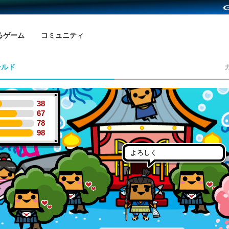
るゲーム
コミュニティ
ールド
38
67
78
98
よろしく