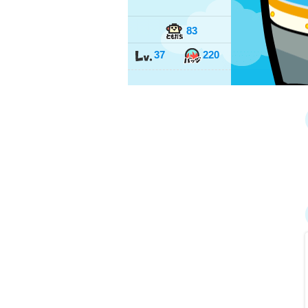
83
37
220