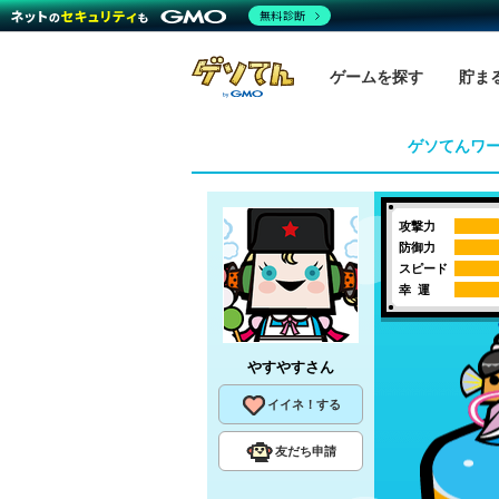
無料診断
ゲームを探す
貯ま
ゲソてんワ
攻撃力
防御力
スピード
幸 運
やすやす
さん
イイネ！する
友だち申請