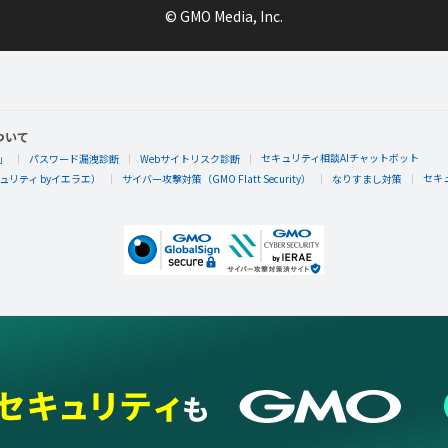
© GMO Media, Inc.
ついて
セキュリティ相談AIチャットボット
」
パスワード漏洩診断
Webサイトリスク診断
セキ
リティ byイエラエ）
サイバー攻撃対策（GMO Flatt Security）
なりすまし対策