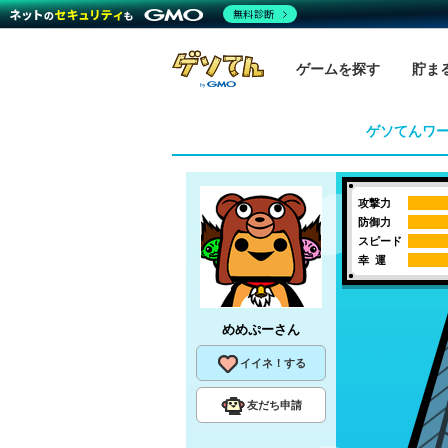
無料診断
ゲームを探す
貯ま
ゲソてんワ
攻撃力
防御力
スピード
幸 運
めめぷー
さん
イイネ！する
友だち申請