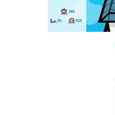
265
51
510