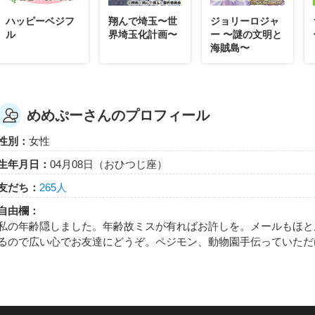
ハッピーベジフ
翔んで埼玉〜世
ジョリーロジャ
ル
界埼玉化計画〜
ー 〜謎の文明と
海賊島〜
めめぷーさんのプロフィール
性別：
女性
生年月日：
04月08日（おひつじ座）
友だち：
265人
自由欄：
私の年齢隠しました。年齢故ミスが有ればお許しを。メールもほと
るので広い心でお友達にどうぞ。ペジモン、動物園手伝っていただ