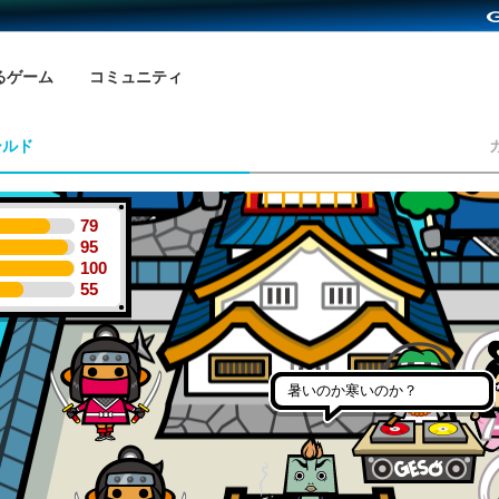
るゲーム
コミュニティ
ールド
79
95
100
55
暑いのか寒いのか？