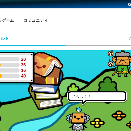
るゲーム
コミュニティ
ールド
20
36
16
40
よろしく！