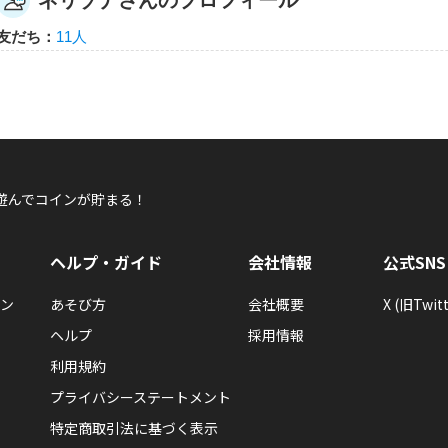
ネリゾナさんのプロフィール
ネリゾナ
友だち：
11人
ネリゾナさんが何か隠しバッジを手に入れたら
隠しバッジ！獲得条件はヒミツ。
遊んでコインが貯まる！
ネリゾナ
ネリゾナさんが何か隠しバッジを手に入れたら
ヘルプ・ガイド
会社情報
公式SNS
隠しバッジ！獲得条件はヒミツ。
ン
あそび方
会社概要
X (旧Twitt
ヘルプ
採用情報
利用規約
プライバシーステートメント
特定商取引法に基づく表示
ネリゾナ