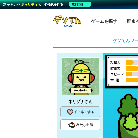
無料診断
ゲームを探す
貯ま
ゲソてんワ
攻撃力
防御力
スピード
幸 運
ネリゾナ
さん
イイネ！する
友だち申請