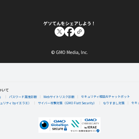
ネリゾナさんが何か隠しバッジを手に入れたら
隠しバッジ！獲得条件はヒミツ。
ゲソてんをシェアしよう！
© GMO Media, Inc.
ネリゾナ
ネリゾナさんがレベル13「パラグライダー」に
パラグライダーで飛んで空からいろいろ見下ろしてみた！あ
う風に見えるわけねハイハイ、という予行練習のつもり。ま
ついて
セキュリティ相談AIチャットボット
」
パスワード漏洩診断
Webサイトリスク診断
セキ
リティ byイエラエ）
サイバー攻撃対策（GMO Flatt Security）
なりすまし対策
ネリゾナ
ネリゾナさんが「ブレイブリーデフォルト プレ
を手に入れた！
ブレイブリーデフォルト プレイングブレージュを10回あそ