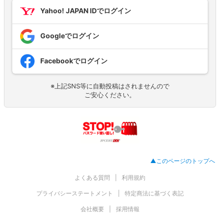
Yahoo! JAPAN IDでログイン
Googleでログイン
Facebookでログイン
※上記SNS等に自動投稿はされませんので
ご安心ください。
▲このページのトップへ
よくある質問
利用規約
プライバシーステートメント
特定商法に基づく表記
会社概要
採用情報