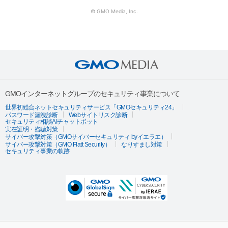
© GMO Media, Inc.
GMOインターネットグループのセキュリティ事業について
世界初総合ネットセキュリティサービス「GMOセキュリティ24」
パスワード漏洩診断
Webサイトリスク診断
セキュリティ相談AIチャットボット
実在証明・盗聴対策
サイバー攻撃対策（GMOサイバーセキュリティ byイエラエ）
サイバー攻撃対策（GMO Flatt Security）
なりすまし対策
セキュリティ事業の軌跡