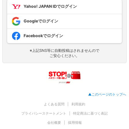
Yahoo! JAPAN IDでログイン
Googleでログイン
Facebookでログイン
※上記SNS等に自動投稿はされませんので
ご安心ください。
▲このページのトップへ
よくある質問
利用規約
プライバシーステートメント
特定商法に基づく表記
会社概要
採用情報