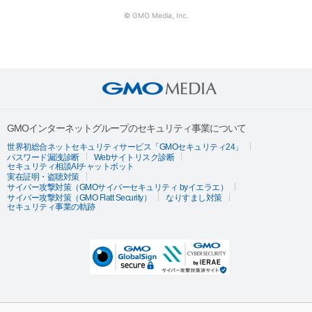
© GMO Media, Inc.
GMOインターネットグループのセキュリティ事業について
世界初総合ネットセキュリティサービス「GMOセキュリティ24」
パスワード漏洩診断
Webサイトリスク診断
セキュリティ相談AIチャットボット
実在証明・盗聴対策
サイバー攻撃対策（GMOサイバーセキュリティ byイエラエ）
サイバー攻撃対策（GMO Flatt Security）
なりすまし対策
セキュリティ事業の軌跡