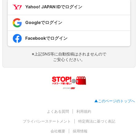
Yahoo! JAPAN IDでログイン
Googleでログイン
Facebookでログイン
※上記SNS等に自動投稿はされませんので
ご安心ください。
▲このページのトップへ
よくある質問
利用規約
プライバシーステートメント
特定商法に基づく表記
会社概要
採用情報