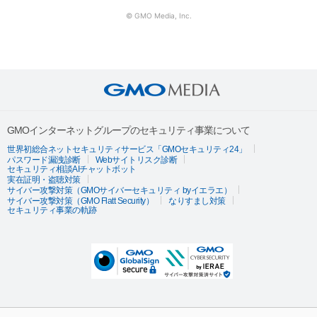
© GMO Media, Inc.
GMOインターネットグループのセキュリティ事業について
世界初総合ネットセキュリティサービス「GMOセキュリティ24」
パスワード漏洩診断
Webサイトリスク診断
セキュリティ相談AIチャットボット
実在証明・盗聴対策
サイバー攻撃対策（GMOサイバーセキュリティ byイエラエ）
サイバー攻撃対策（GMO Flatt Security）
なりすまし対策
セキュリティ事業の軌跡