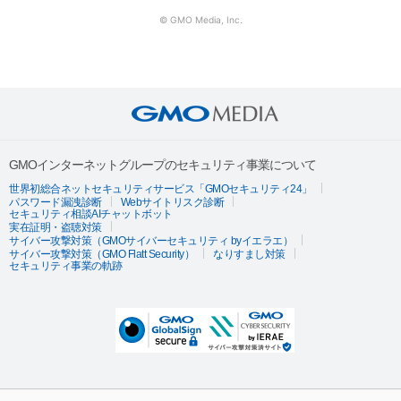
© GMO Media, Inc.
GMOインターネットグループのセキュリティ事業について
世界初総合ネットセキュリティサービス「GMOセキュリティ24」
パスワード漏洩診断
Webサイトリスク診断
セキュリティ相談AIチャットボット
実在証明・盗聴対策
サイバー攻撃対策（GMOサイバーセキュリティ byイエラエ）
サイバー攻撃対策（GMO Flatt Security）
なりすまし対策
セキュリティ事業の軌跡