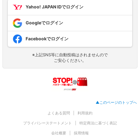
Yahoo! JAPAN IDでログイン
Googleでログイン
Facebookでログイン
※上記SNS等に自動投稿はされませんので
ご安心ください。
▲このページのトップへ
よくある質問
利用規約
プライバシーステートメント
特定商法に基づく表記
会社概要
採用情報