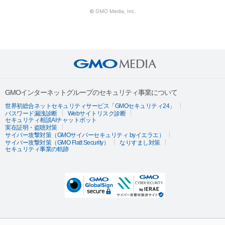
© GMO Media, Inc.
GMOインターネットグループのセキュリティ事業について
世界初総合ネットセキュリティサービス「GMOセキュリティ24」
パスワード漏洩診断
Webサイトリスク診断
セキュリティ相談AIチャットボット
実在証明・盗聴対策
サイバー攻撃対策（GMOサイバーセキュリティ byイエラエ）
サイバー攻撃対策（GMO Flatt Security）
なりすまし対策
セキュリティ事業の軌跡