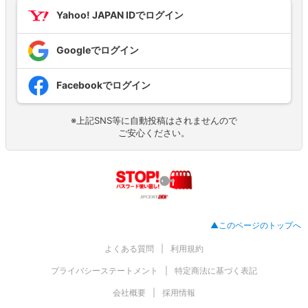
Yahoo! JAPAN IDでログイン
Googleでログイン
Facebookでログイン
※上記SNS等に自動投稿はされませんので
ご安心ください。
▲このページのトップへ
よくある質問
利用規約
プライバシーステートメント
特定商法に基づく表記
会社概要
採用情報