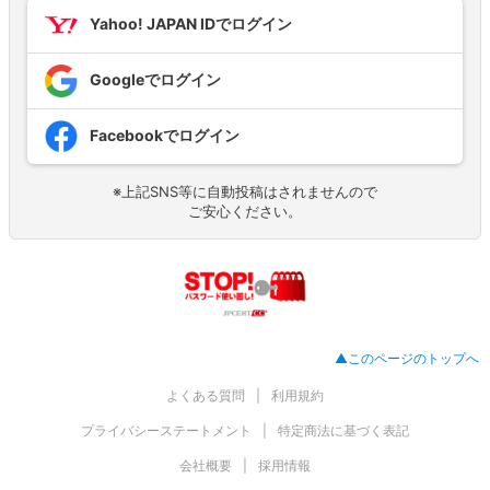
Yahoo! JAPAN IDでログイン
Googleでログイン
Facebookでログイン
※上記SNS等に自動投稿はされませんので
ご安心ください。
▲このページのトップへ
よくある質問
利用規約
プライバシーステートメント
特定商法に基づく表記
会社概要
採用情報