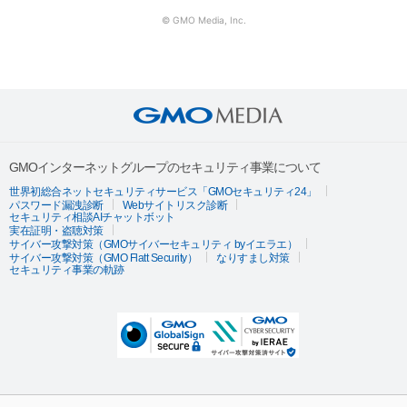
© GMO Media, Inc.
GMOインターネットグループのセキュリティ事業について
世界初総合ネットセキュリティサービス「GMOセキュリティ24」
パスワード漏洩診断
Webサイトリスク診断
セキュリティ相談AIチャットボット
実在証明・盗聴対策
サイバー攻撃対策（GMOサイバーセキュリティ byイエラエ）
サイバー攻撃対策（GMO Flatt Security）
なりすまし対策
セキュリティ事業の軌跡