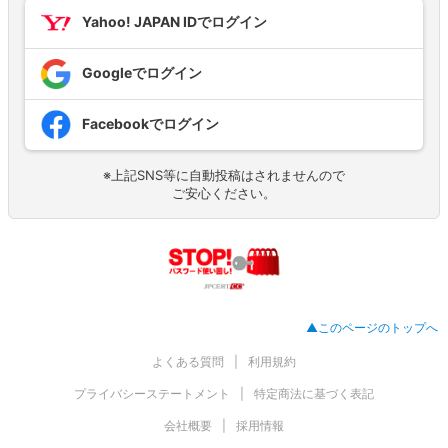
Yahoo! JAPAN IDでログイン
Googleでログイン
Facebookでログイン
※上記SNS等に自動投稿はされませんので
ご安心ください。
▲このページのトップへ
よくある質問
利用規約
プライバシーステートメント
特定商法に基づく表記
会社概要
採用情報