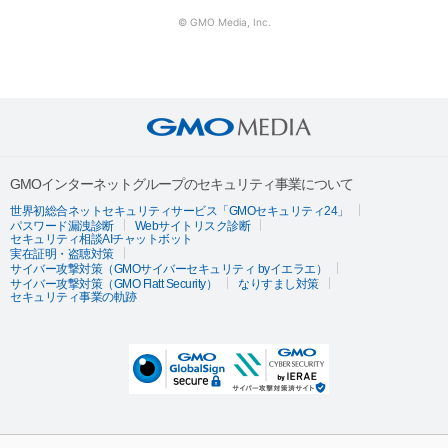
© GMO Media, Inc.
GMOインターネットグループのセキュリティ事業について
世界初総合ネットセキュリティサービス「GMOセキュリティ24」
パスワード漏洩診断
Webサイトリスク診断
セキュリティ相談AIチャットボット
実在証明・盗聴対策
サイバー攻撃対策（GMOサイバーセキュリティ byイエラエ）
サイバー攻撃対策（GMO Flatt Security）
なりすまし対策
セキュリティ事業の軌跡