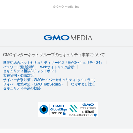
© GMO Media, Inc.
GMOインターネットグループのセキュリティ事業について
世界初総合ネットセキュリティサービス「GMOセキュリティ24」
パスワード漏洩診断
Webサイトリスク診断
セキュリティ相談AIチャットボット
実在証明・盗聴対策
サイバー攻撃対策（GMOサイバーセキュリティ byイエラエ）
サイバー攻撃対策（GMO Flatt Security）
なりすまし対策
セキュリティ事業の軌跡