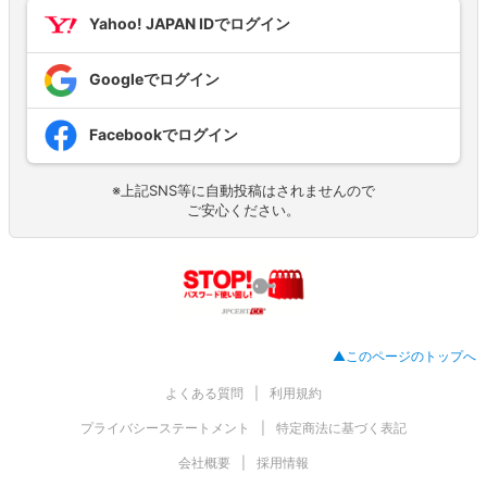
Yahoo! JAPAN IDでログイン
Googleでログイン
Facebookでログイン
※上記SNS等に自動投稿はされませんので
ご安心ください。
▲このページのトップへ
よくある質問
利用規約
プライバシーステートメント
特定商法に基づく表記
会社概要
採用情報