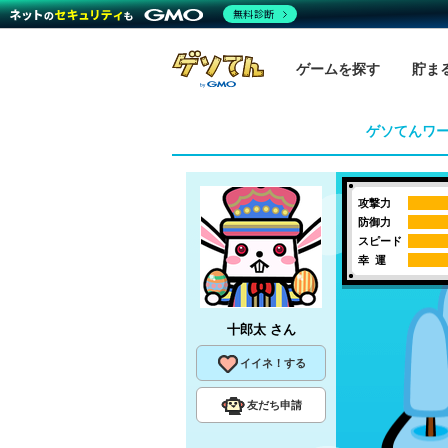
無料診断
ゲームを探す
貯ま
ゲソてんワ
攻撃力
防御力
スピード
幸 運
十郎太
さん
イイネ！する
友だち申請