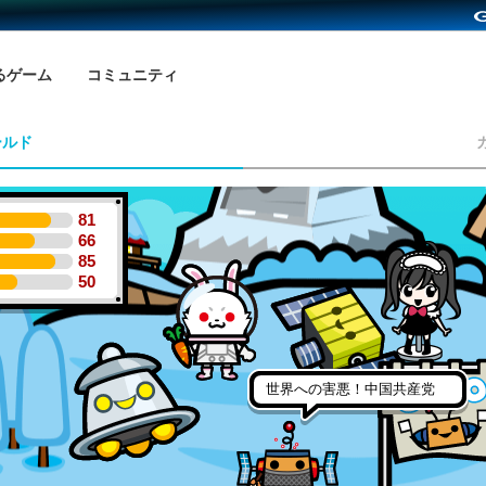
るゲーム
コミュニティ
ールド
81
66
85
50
世界への害悪！中国共産党