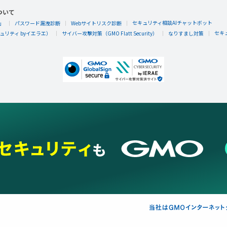
ついて
セキュリティ相談AIチャットボット
」
パスワード漏洩診断
Webサイトリスク診断
セキ
リティ byイエラエ）
サイバー攻撃対策（GMO Flatt Security）
なりすまし対策