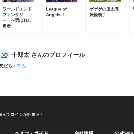
ワールドエンド
League of
ゲゲゲの鬼太郎
ファンタジ
AngelsⅡ
妖怪横丁
ー 〜選ばれし
勇者
十郎太 さんのプロフィール
友だち：
32人
遊んでコインが貯まる！
ヘルプ・ガイド
会社情報
公式SNS