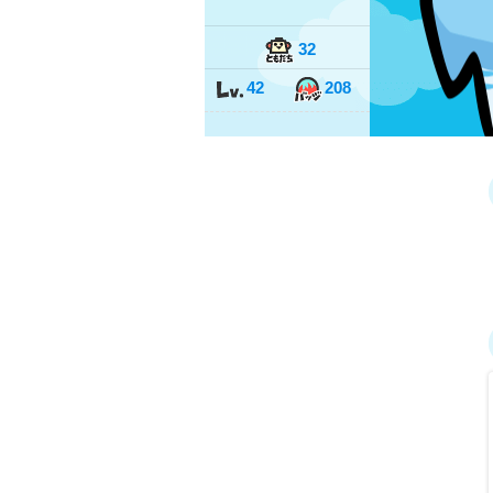
32
42
208