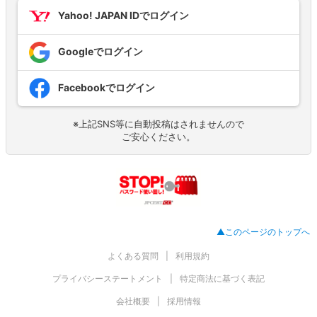
Yahoo! JAPAN IDでログイン
Googleでログイン
Facebookでログイン
※上記SNS等に自動投稿はされませんので
ご安心ください。
▲このページのトップへ
よくある質問
利用規約
プライバシーステートメント
特定商法に基づく表記
会社概要
採用情報