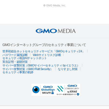
© GMO Media, Inc.
GMOインターネットグループのセキュリティ事業について
世界初総合ネットセキュリティサービス「GMOセキュリティ24」
パスワード漏洩診断
Webサイトリスク診断
セキュリティ相談AIチャットボット
実在証明・盗聴対策
サイバー攻撃対策（GMOサイバーセキュリティ byイエラエ）
サイバー攻撃対策（GMO Flatt Security）
なりすまし対策
セキュリティ事業の軌跡