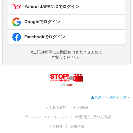
Yahoo! JAPAN IDでログイン
Googleでログイン
Facebookでログイン
※上記SNS等に自動投稿はされませんので
ご安心ください。
▲このページのトップへ
よくある質問
利用規約
プライバシーステートメント
特定商法に基づく表記
会社概要
採用情報