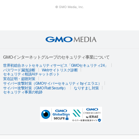
© GMO Media, Inc.
GMOインターネットグループのセキュリティ事業について
世界初総合ネットセキュリティサービス「GMOセキュリティ24」
パスワード漏洩診断
Webサイトリスク診断
セキュリティ相談AIチャットボット
実在証明・盗聴対策
サイバー攻撃対策（GMOサイバーセキュリティ byイエラエ）
サイバー攻撃対策（GMO Flatt Security）
なりすまし対策
セキュリティ事業の軌跡