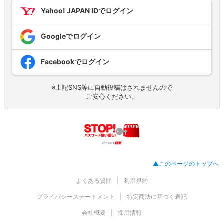
Yahoo! JAPAN IDでログイン
Googleでログイン
Facebookでログイン
※上記SNS等に自動投稿はされませんので
ご安心ください。
▲このページのトップへ
よくある質問
利用規約
プライバシーステートメント
特定商法に基づく表記
会社概要
採用情報