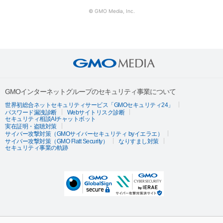
© GMO Media, Inc.
GMOインターネットグループのセキュリティ事業について
世界初総合ネットセキュリティサービス「GMOセキュリティ24」
パスワード漏洩診断
Webサイトリスク診断
セキュリティ相談AIチャットボット
実在証明・盗聴対策
サイバー攻撃対策（GMOサイバーセキュリティ byイエラエ）
サイバー攻撃対策（GMO Flatt Security）
なりすまし対策
セキュリティ事業の軌跡