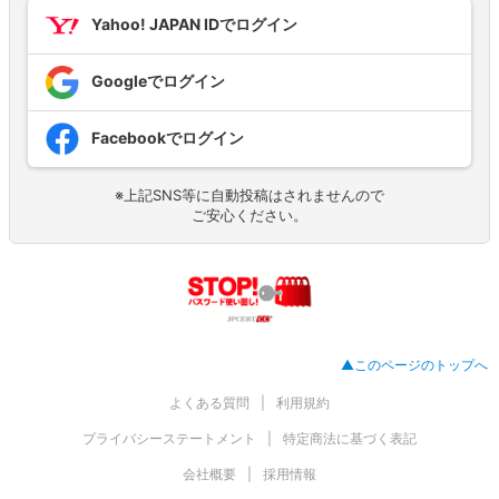
Yahoo! JAPAN IDでログイン
Googleでログイン
Facebookでログイン
※上記SNS等に自動投稿はされませんので
ご安心ください。
▲このページのトップへ
よくある質問
利用規約
プライバシーステートメント
特定商法に基づく表記
会社概要
採用情報