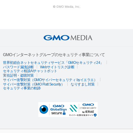
© GMO Media, Inc.
GMOインターネットグループのセキュリティ事業について
世界初総合ネットセキュリティサービス「GMOセキュリティ24」
パスワード漏洩診断
Webサイトリスク診断
セキュリティ相談AIチャットボット
実在証明・盗聴対策
サイバー攻撃対策（GMOサイバーセキュリティ byイエラエ）
サイバー攻撃対策（GMO Flatt Security）
なりすまし対策
セキュリティ事業の軌跡