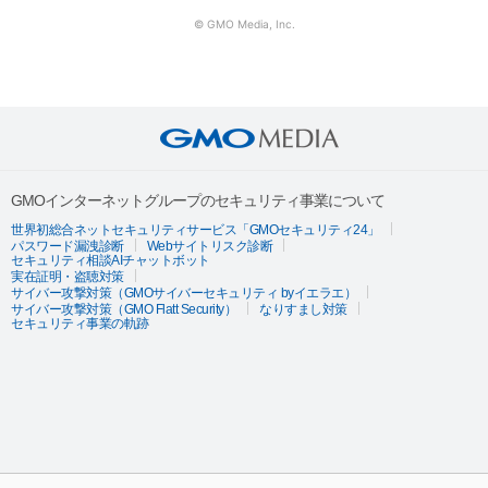
© GMO Media, Inc.
GMOインターネットグループのセキュリティ事業について
世界初総合ネットセキュリティサービス「GMOセキュリティ24」
パスワード漏洩診断
Webサイトリスク診断
セキュリティ相談AIチャットボット
実在証明・盗聴対策
サイバー攻撃対策（GMOサイバーセキュリティ byイエラエ）
サイバー攻撃対策（GMO Flatt Security）
なりすまし対策
セキュリティ事業の軌跡