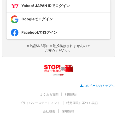
Yahoo! JAPAN IDでログイン
Googleでログイン
Facebookでログイン
※上記SNS等に自動投稿はされませんので
ご安心ください。
▲このページのトップへ
よくある質問
利用規約
プライバシーステートメント
特定商法に基づく表記
会社概要
採用情報