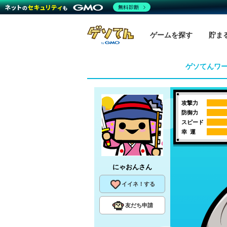
無料診断
ゲームを探す
貯ま
ゲソてんワ
攻撃力
防御力
スピード
幸 運
にゃおん
さん
イイネ！する
友だち申請