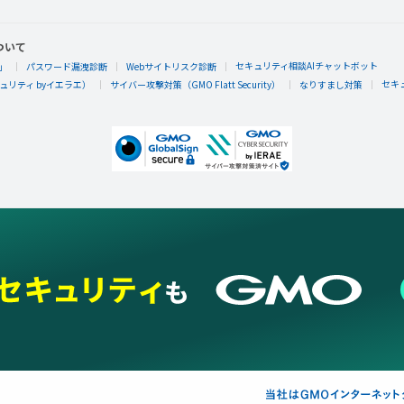
ついて
セキュリティ相談AIチャットボット
」
パスワード漏洩診断
Webサイトリスク診断
セキ
リティ byイエラエ）
サイバー攻撃対策（GMO Flatt Security）
なりすまし対策