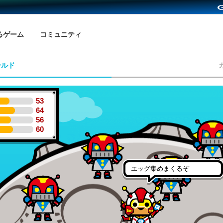
るゲーム
コミュニティ
ールド
53
64
56
60
エッグ集めまくるぞ