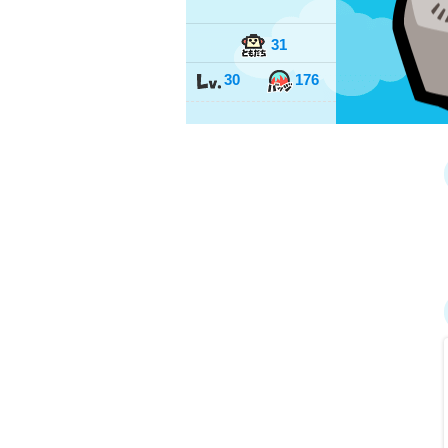
31
30
176