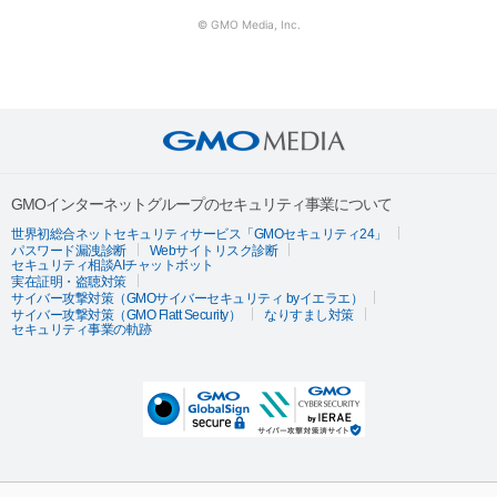
© GMO Media, Inc.
GMOインターネットグループのセキュリティ事業について
世界初総合ネットセキュリティサービス「GMOセキュリティ24」
パスワード漏洩診断
Webサイトリスク診断
セキュリティ相談AIチャットボット
実在証明・盗聴対策
サイバー攻撃対策（GMOサイバーセキュリティ byイエラエ）
サイバー攻撃対策（GMO Flatt Security）
なりすまし対策
セキュリティ事業の軌跡