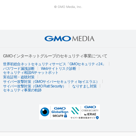
© GMO Media, Inc.
GMOインターネットグループのセキュリティ事業について
世界初総合ネットセキュリティサービス「GMOセキュリティ24」
パスワード漏洩診断
Webサイトリスク診断
セキュリティ相談AIチャットボット
実在証明・盗聴対策
サイバー攻撃対策（GMOサイバーセキュリティ byイエラエ）
サイバー攻撃対策（GMO Flatt Security）
なりすまし対策
セキュリティ事業の軌跡