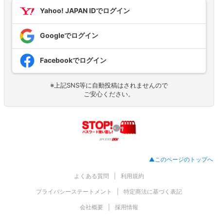
Yahoo! JAPAN IDでログイン
Googleでログイン
Facebookでログイン
※上記SNS等に自動投稿はされませんので
ご安心ください。
▲このページのトップへ
よくある質問
利用規約
プライバシーステートメント
特定商法に基づく表記
会社概要
採用情報