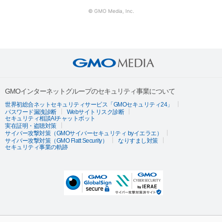
© GMO Media, Inc.
GMOインターネットグループのセキュリティ事業について
世界初総合ネットセキュリティサービス「GMOセキュリティ24」
パスワード漏洩診断
Webサイトリスク診断
セキュリティ相談AIチャットボット
実在証明・盗聴対策
サイバー攻撃対策（GMOサイバーセキュリティ byイエラエ）
サイバー攻撃対策（GMO Flatt Security）
なりすまし対策
セキュリティ事業の軌跡