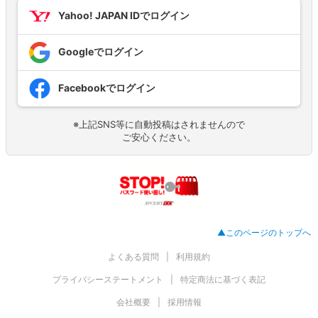
Yahoo! JAPAN IDでログイン
Googleでログイン
Facebookでログイン
※上記SNS等に自動投稿はされませんので
ご安心ください。
▲このページのトップへ
よくある質問
利用規約
プライバシーステートメント
特定商法に基づく表記
会社概要
採用情報