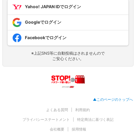
Yahoo! JAPAN IDでログイン
Googleでログイン
Facebookでログイン
※上記SNS等に自動投稿はされませんので
ご安心ください。
▲このページのトップへ
よくある質問
利用規約
プライバシーステートメント
特定商法に基づく表記
会社概要
採用情報