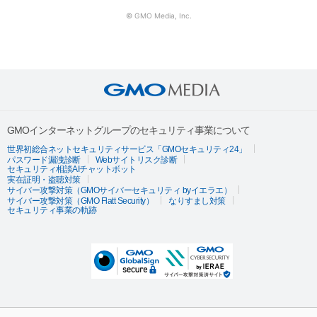
© GMO Media, Inc.
GMOインターネットグループのセキュリティ事業について
世界初総合ネットセキュリティサービス「GMOセキュリティ24」
パスワード漏洩診断
Webサイトリスク診断
セキュリティ相談AIチャットボット
実在証明・盗聴対策
サイバー攻撃対策（GMOサイバーセキュリティ byイエラエ）
サイバー攻撃対策（GMO Flatt Security）
なりすまし対策
セキュリティ事業の軌跡