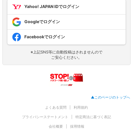
Yahoo! JAPAN IDでログイン
Googleでログイン
Facebookでログイン
※上記SNS等に自動投稿はされませんので
ご安心ください。
▲このページのトップへ
よくある質問
利用規約
プライバシーステートメント
特定商法に基づく表記
会社概要
採用情報