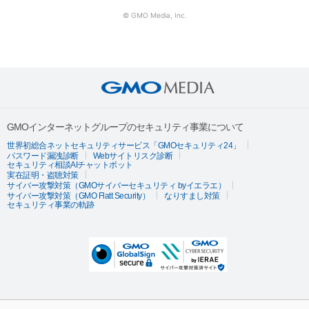
© GMO Media, Inc.
GMOインターネットグループのセキュリティ事業について
世界初総合ネットセキュリティサービス「GMOセキュリティ24」
パスワード漏洩診断
Webサイトリスク診断
セキュリティ相談AIチャットボット
実在証明・盗聴対策
サイバー攻撃対策（GMOサイバーセキュリティ byイエラエ）
サイバー攻撃対策（GMO Flatt Security）
なりすまし対策
セキュリティ事業の軌跡