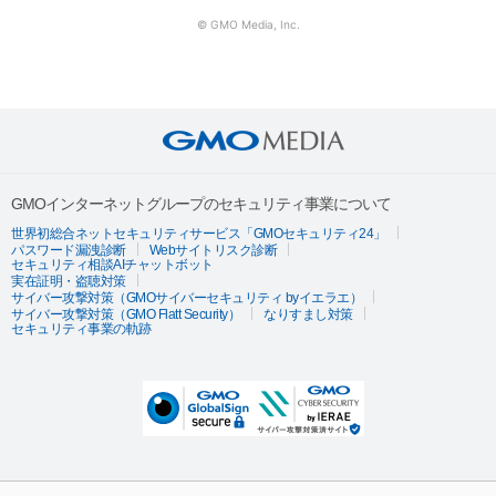
© GMO Media, Inc.
GMOインターネットグループのセキュリティ事業について
世界初総合ネットセキュリティサービス「GMOセキュリティ24」
パスワード漏洩診断
Webサイトリスク診断
セキュリティ相談AIチャットボット
実在証明・盗聴対策
サイバー攻撃対策（GMOサイバーセキュリティ byイエラエ）
サイバー攻撃対策（GMO Flatt Security）
なりすまし対策
セキュリティ事業の軌跡