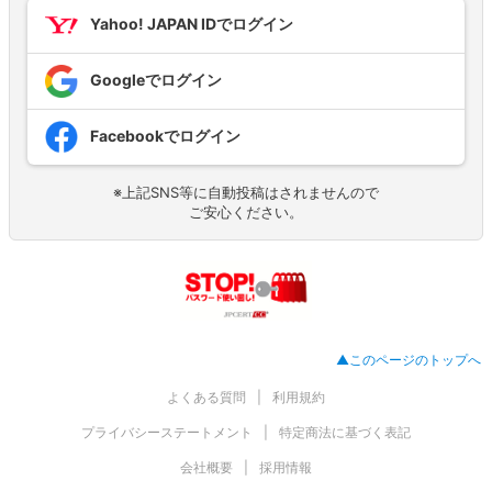
Yahoo! JAPAN IDでログイン
Googleでログイン
Facebookでログイン
※上記SNS等に自動投稿はされませんので
ご安心ください。
▲このページのトップへ
よくある質問
利用規約
プライバシーステートメント
特定商法に基づく表記
会社概要
採用情報