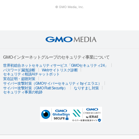
© GMO Media, Inc.
GMOインターネットグループのセキュリティ事業について
世界初総合ネットセキュリティサービス「GMOセキュリティ24」
パスワード漏洩診断
Webサイトリスク診断
セキュリティ相談AIチャットボット
実在証明・盗聴対策
サイバー攻撃対策（GMOサイバーセキュリティ byイエラエ）
サイバー攻撃対策（GMO Flatt Security）
なりすまし対策
セキュリティ事業の軌跡