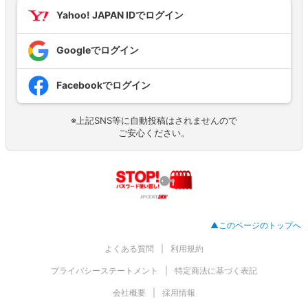
Yahoo! JAPAN IDでログイン
Googleでログイン
Facebookでログイン
※上記SNS等に自動投稿はされませんので
ご安心ください。
▲このページのトップへ
よくある質問
利用規約
プライバシーステートメント
特定商法に基づく表記
会社概要
採用情報