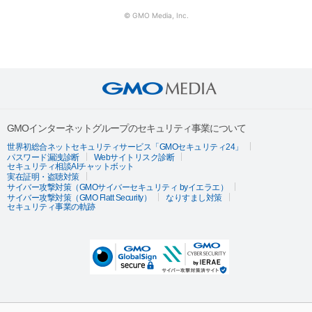
© GMO Media, Inc.
GMOインターネットグループのセキュリティ事業について
世界初総合ネットセキュリティサービス「GMOセキュリティ24」
パスワード漏洩診断
Webサイトリスク診断
セキュリティ相談AIチャットボット
実在証明・盗聴対策
サイバー攻撃対策（GMOサイバーセキュリティ byイエラエ）
サイバー攻撃対策（GMO Flatt Security）
なりすまし対策
セキュリティ事業の軌跡