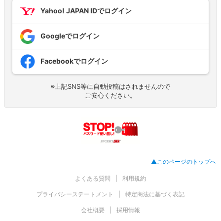
Yahoo! JAPAN IDでログイン
Googleでログイン
Facebookでログイン
※上記SNS等に自動投稿はされませんので
ご安心ください。
▲このページのトップへ
よくある質問
利用規約
プライバシーステートメント
特定商法に基づく表記
会社概要
採用情報