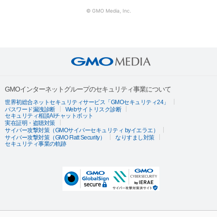
© GMO Media, Inc.
GMOインターネットグループのセキュリティ事業について
世界初総合ネットセキュリティサービス「GMOセキュリティ24」
パスワード漏洩診断
Webサイトリスク診断
セキュリティ相談AIチャットボット
実在証明・盗聴対策
サイバー攻撃対策（GMOサイバーセキュリティ byイエラエ）
サイバー攻撃対策（GMO Flatt Security）
なりすまし対策
セキュリティ事業の軌跡