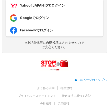
Yahoo! JAPAN IDでログイン
Googleでログイン
Facebookでログイン
※上記SNS等に自動投稿はされませんので
ご安心ください。
▲このページのトップへ
よくある質問
利用規約
プライバシーステートメント
特定商法に基づく表記
会社概要
採用情報