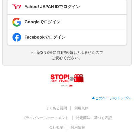
Yahoo! JAPAN IDでログイン
Googleでログイン
Facebookでログイン
※上記SNS等に自動投稿はされませんので
ご安心ください。
▲このページのトップへ
よくある質問
利用規約
プライバシーステートメント
特定商法に基づく表記
会社概要
採用情報