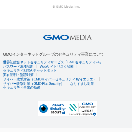
© GMO Media, Inc.
GMOインターネットグループのセキュリティ事業について
世界初総合ネットセキュリティサービス「GMOセキュリティ24」
パスワード漏洩診断
Webサイトリスク診断
セキュリティ相談AIチャットボット
実在証明・盗聴対策
サイバー攻撃対策（GMOサイバーセキュリティ byイエラエ）
サイバー攻撃対策（GMO Flatt Security）
なりすまし対策
セキュリティ事業の軌跡