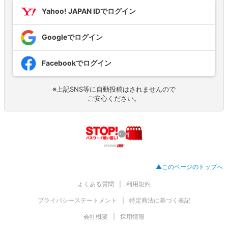
Yahoo! JAPAN IDでログイン
Googleでログイン
Facebookでログイン
※上記SNS等に自動投稿はされませんので
ご安心ください。
▲このページのトップへ
よくある質問
利用規約
プライバシーステートメント
特定商法に基づく表記
会社概要
採用情報