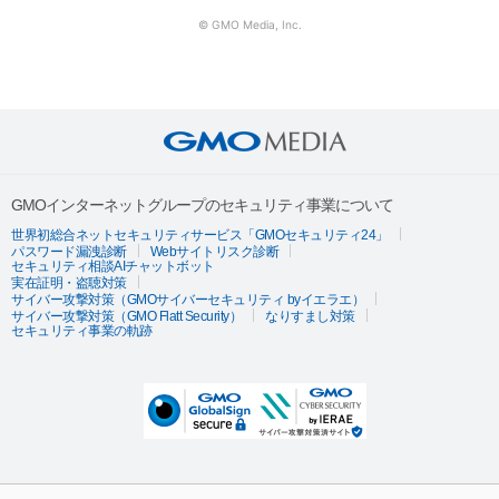
© GMO Media, Inc.
GMOインターネットグループのセキュリティ事業について
世界初総合ネットセキュリティサービス「GMOセキュリティ24」
パスワード漏洩診断
Webサイトリスク診断
セキュリティ相談AIチャットボット
実在証明・盗聴対策
サイバー攻撃対策（GMOサイバーセキュリティ byイエラエ）
サイバー攻撃対策（GMO Flatt Security）
なりすまし対策
セキュリティ事業の軌跡