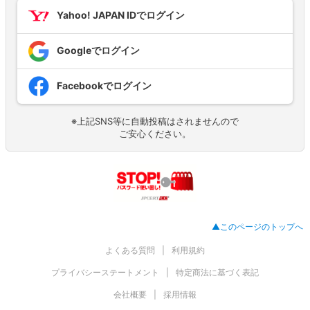
Yahoo! JAPAN IDでログイン
Googleでログイン
Facebookでログイン
※上記SNS等に自動投稿はされませんので
ご安心ください。
▲このページのトップへ
よくある質問
利用規約
プライバシーステートメント
特定商法に基づく表記
会社概要
採用情報