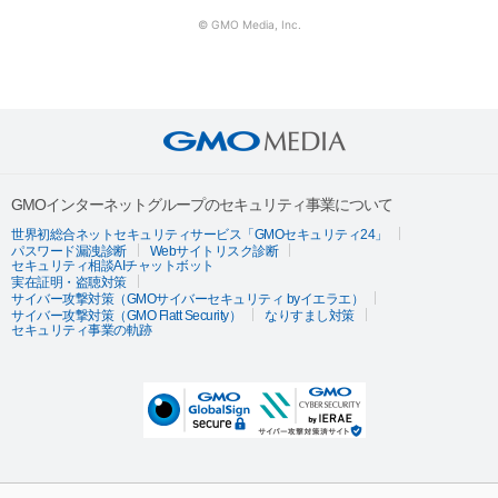
© GMO Media, Inc.
GMOインターネットグループのセキュリティ事業について
世界初総合ネットセキュリティサービス「GMOセキュリティ24」
パスワード漏洩診断
Webサイトリスク診断
セキュリティ相談AIチャットボット
実在証明・盗聴対策
サイバー攻撃対策（GMOサイバーセキュリティ byイエラエ）
サイバー攻撃対策（GMO Flatt Security）
なりすまし対策
セキュリティ事業の軌跡