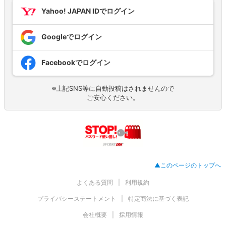
Yahoo! JAPAN IDでログイン
Googleでログイン
Facebookでログイン
※上記SNS等に自動投稿はされませんので
ご安心ください。
▲このページのトップへ
よくある質問
利用規約
プライバシーステートメント
特定商法に基づく表記
会社概要
採用情報