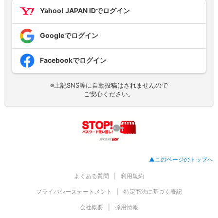
Yahoo! JAPAN IDでログイン
Googleでログイン
Facebookでログイン
※上記SNS等に自動投稿はされませんので
ご安心ください。
▲このページのトップへ
よくある質問
利用規約
プライバシーステートメント
特定商法に基づく表記
会社概要
採用情報