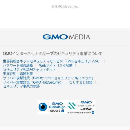
© GMO Media, Inc.
GMOインターネットグループのセキュリティ事業について
世界初総合ネットセキュリティサービス「GMOセキュリティ24」
パスワード漏洩診断
Webサイトリスク診断
セキュリティ相談AIチャットボット
実在証明・盗聴対策
サイバー攻撃対策（GMOサイバーセキュリティ byイエラエ）
サイバー攻撃対策（GMO Flatt Security）
なりすまし対策
セキュリティ事業の軌跡