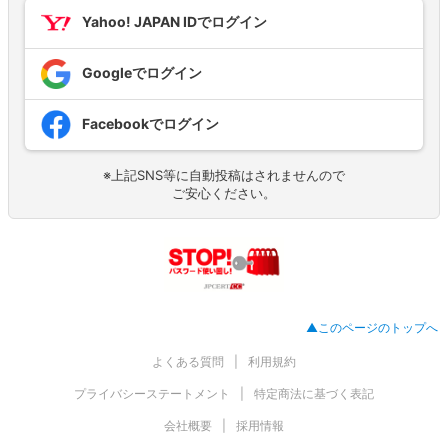
Yahoo! JAPAN IDでログイン
Googleでログイン
Facebookでログイン
※上記SNS等に自動投稿はされませんので
ご安心ください。
▲このページのトップへ
よくある質問
利用規約
プライバシーステートメント
特定商法に基づく表記
会社概要
採用情報