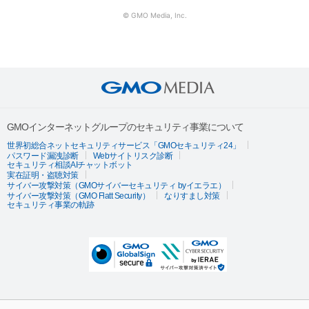
© GMO Media, Inc.
GMOインターネットグループのセキュリティ事業について
世界初総合ネットセキュリティサービス「GMOセキュリティ24」
パスワード漏洩診断
Webサイトリスク診断
セキュリティ相談AIチャットボット
実在証明・盗聴対策
サイバー攻撃対策（GMOサイバーセキュリティ byイエラエ）
サイバー攻撃対策（GMO Flatt Security）
なりすまし対策
セキュリティ事業の軌跡