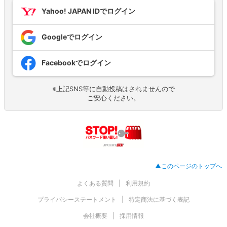
Yahoo! JAPAN IDでログイン
Googleでログイン
Facebookでログイン
※上記SNS等に自動投稿はされませんので
ご安心ください。
▲このページのトップへ
よくある質問
利用規約
プライバシーステートメント
特定商法に基づく表記
会社概要
採用情報