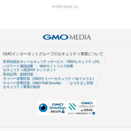
© GMO Media, Inc.
GMOインターネットグループのセキュリティ事業について
世界初総合ネットセキュリティサービス「GMOセキュリティ24」
パスワード漏洩診断
Webサイトリスク診断
セキュリティ相談AIチャットボット
実在証明・盗聴対策
サイバー攻撃対策（GMOサイバーセキュリティ byイエラエ）
サイバー攻撃対策（GMO Flatt Security）
なりすまし対策
セキュリティ事業の軌跡