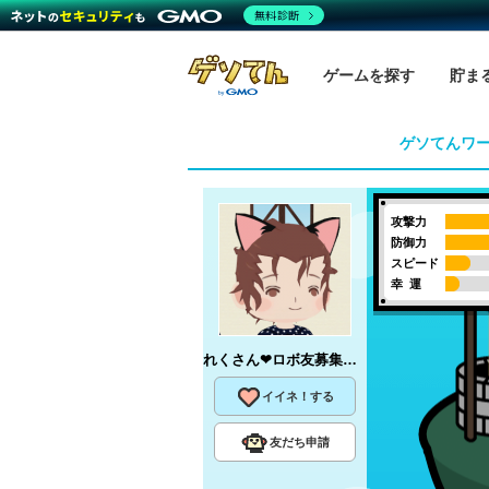
無料診断
ゲームを探す
貯ま
ゲソてんワ
攻撃力
防御力
スピード
幸 運
れくさん❤ロボ友募集中❤
さん
イイネ！する
友だち申請