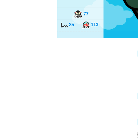
77
25
113