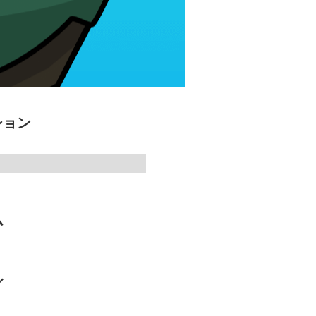
ション
ム
ル