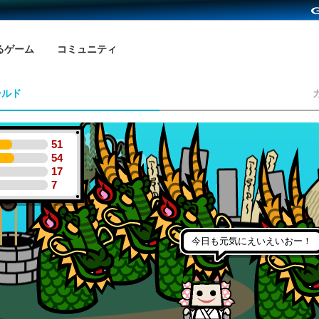
るゲーム
コミュニティ
ールド
51
54
17
7
今日も元気にえいえいおー！