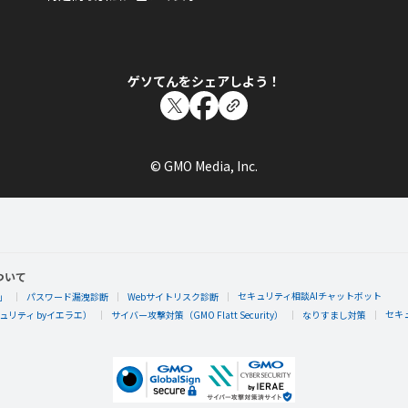
ゲソてんをシェアしよう！
© GMO Media, Inc.
ついて
セキュリティ相談AIチャットボット
」
パスワード漏洩診断
Webサイトリスク診断
セキ
リティ byイエラエ）
サイバー攻撃対策（GMO Flatt Security）
なりすまし対策