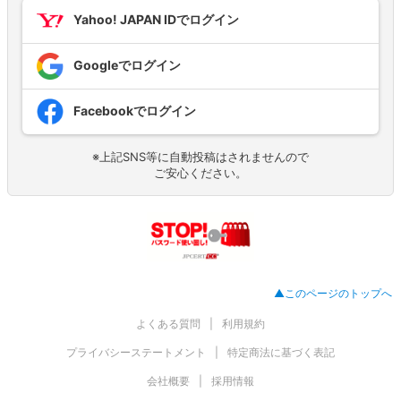
Yahoo! JAPAN IDでログイン
Googleでログイン
Facebookでログイン
※上記SNS等に自動投稿はされませんので
ご安心ください。
▲このページのトップへ
よくある質問
利用規約
プライバシーステートメント
特定商法に基づく表記
会社概要
採用情報