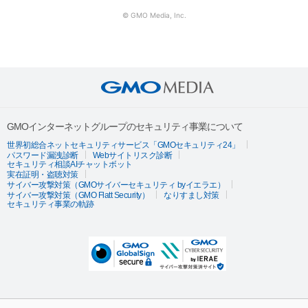
© GMO Media, Inc.
GMOインターネットグループのセキュリティ事業について
世界初総合ネットセキュリティサービス「GMOセキュリティ24」
パスワード漏洩診断
Webサイトリスク診断
セキュリティ相談AIチャットボット
実在証明・盗聴対策
サイバー攻撃対策（GMOサイバーセキュリティ byイエラエ）
サイバー攻撃対策（GMO Flatt Security）
なりすまし対策
セキュリティ事業の軌跡