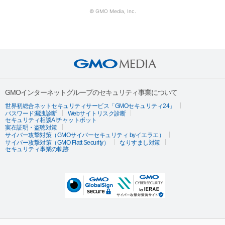
© GMO Media, Inc.
GMOインターネットグループのセキュリティ事業について
世界初総合ネットセキュリティサービス「GMOセキュリティ24」
パスワード漏洩診断
Webサイトリスク診断
セキュリティ相談AIチャットボット
実在証明・盗聴対策
サイバー攻撃対策（GMOサイバーセキュリティ byイエラエ）
サイバー攻撃対策（GMO Flatt Security）
なりすまし対策
セキュリティ事業の軌跡