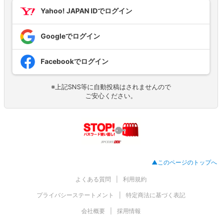
Yahoo! JAPAN IDでログイン
Googleでログイン
Facebookでログイン
※上記SNS等に自動投稿はされませんので
ご安心ください。
▲このページのトップへ
よくある質問
利用規約
プライバシーステートメント
特定商法に基づく表記
会社概要
採用情報