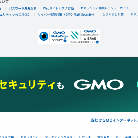
ついて
セキュリティ相談AIチャットボット
」
パスワード漏洩診断
Webサイトリスク診断
セキ
リティ byイエラエ）
サイバー攻撃対策（GMO Flatt Security）
なりすまし対策
ネスを支援
セキュリティ
マーケティング支援
リサーチ
情報収集
ネット金融