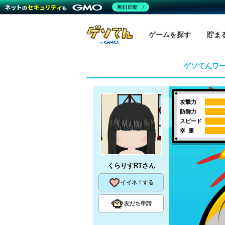
無料診断
ゲームを探す
貯ま
ゲソてんワ
攻撃力
防御力
スピード
幸 運
くらりすRT
さん
イイネ！する
友だち申請