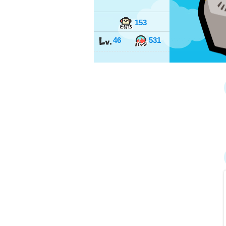
153
46
531