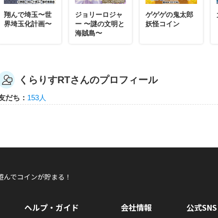
翔んで埼玉〜世
ジョリーロジャ
ゲゲゲの鬼太郎
界埼玉化計画〜
ー 〜謎の文明と
妖怪コイン
海賊島〜
くらりすRTさんのプロフィール
友だち：
153人
遊んでコインが貯まる！
ヘルプ・ガイド
会社情報
公式SNS