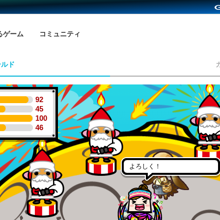
るゲーム
コミュニティ
ールド
92
45
100
46
よろしく！