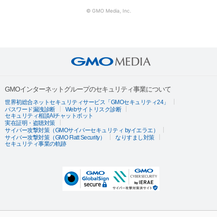
© GMO Media, Inc.
GMOインターネットグループのセキュリティ事業について
世界初総合ネットセキュリティサービス「GMOセキュリティ24」
パスワード漏洩診断
Webサイトリスク診断
セキュリティ相談AIチャットボット
実在証明・盗聴対策
サイバー攻撃対策（GMOサイバーセキュリティ byイエラエ）
サイバー攻撃対策（GMO Flatt Security）
なりすまし対策
セキュリティ事業の軌跡