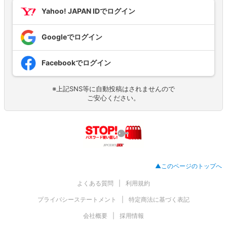
Yahoo! JAPAN IDでログイン
Googleでログイン
Facebookでログイン
※上記SNS等に自動投稿はされませんので
ご安心ください。
▲このページのトップへ
よくある質問
利用規約
プライバシーステートメント
特定商法に基づく表記
会社概要
採用情報