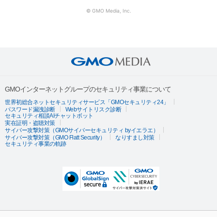
© GMO Media, Inc.
GMOインターネットグループのセキュリティ事業について
世界初総合ネットセキュリティサービス「GMOセキュリティ24」
パスワード漏洩診断
Webサイトリスク診断
セキュリティ相談AIチャットボット
実在証明・盗聴対策
サイバー攻撃対策（GMOサイバーセキュリティ byイエラエ）
サイバー攻撃対策（GMO Flatt Security）
なりすまし対策
セキュリティ事業の軌跡