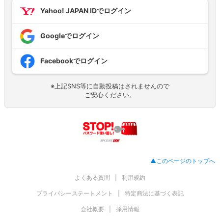
Yahoo! JAPAN IDでログイン
Googleでログイン
Facebookでログイン
※上記SNS等に自動投稿はされませんので
ご安心ください。
▲このページのトップへ
よくある質問
利用規約
プライバシーステートメント
特定商法に基づく表記
会社概要
採用情報