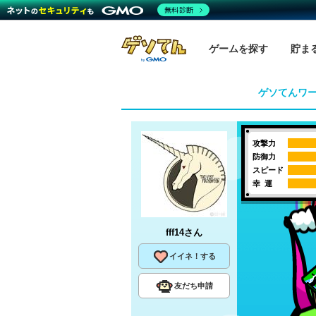
無料診断
ゲームを探す
貯ま
ゲソてんワ
攻撃力
防御力
スピード
幸 運
fff14
さん
イイネ！する
友だち申請