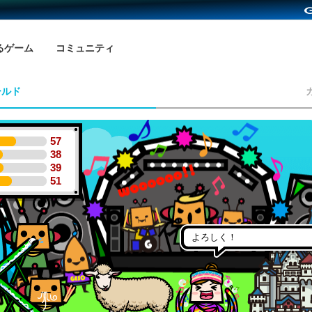
るゲーム
コミュニティ
ールド
57
38
39
51
よろしく！