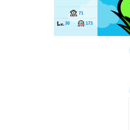
71
30
173