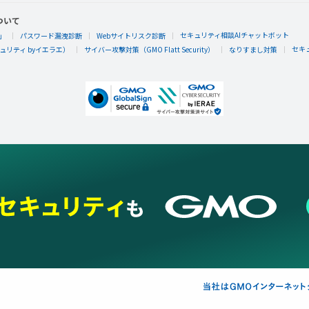
ついて
セキュリティ相談AIチャットボット
」
パスワード漏洩診断
Webサイトリスク診断
セキ
リティ byイエラエ）
サイバー攻撃対策（GMO Flatt Security）
なりすまし対策