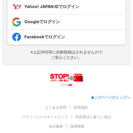
Yahoo! JAPAN IDでログイン
Googleでログイン
Facebookでログイン
※上記SNS等に自動投稿はされませんので
ご安心ください。
▲このページのトップへ
よくある質問
利用規約
プライバシーステートメント
特定商法に基づく表記
会社概要
採用情報