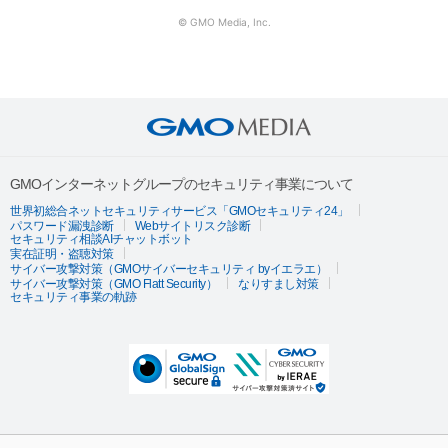
© GMO Media, Inc.
GMOインターネットグループのセキュリティ事業について
世界初総合ネットセキュリティサービス「GMOセキュリティ24」
パスワード漏洩診断
Webサイトリスク診断
セキュリティ相談AIチャットボット
実在証明・盗聴対策
サイバー攻撃対策（GMOサイバーセキュリティ byイエラエ）
サイバー攻撃対策（GMO Flatt Security）
なりすまし対策
セキュリティ事業の軌跡