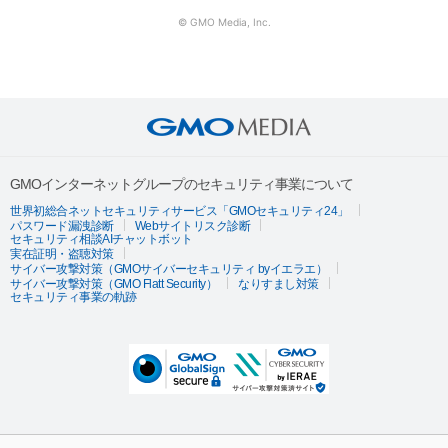
© GMO Media, Inc.
GMOインターネットグループのセキュリティ事業について
世界初総合ネットセキュリティサービス「GMOセキュリティ24」
パスワード漏洩診断
Webサイトリスク診断
セキュリティ相談AIチャットボット
実在証明・盗聴対策
サイバー攻撃対策（GMOサイバーセキュリティ byイエラエ）
サイバー攻撃対策（GMO Flatt Security）
なりすまし対策
セキュリティ事業の軌跡