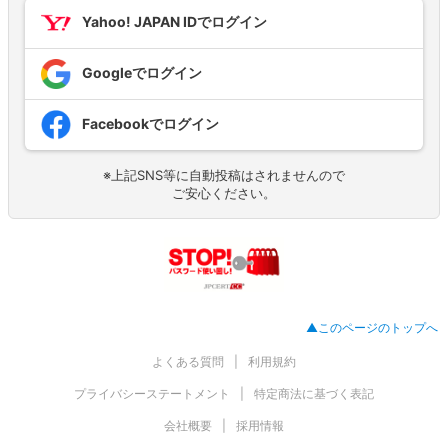
Yahoo! JAPAN IDでログイン
Googleでログイン
Facebookでログイン
※上記SNS等に自動投稿はされませんので
ご安心ください。
▲このページのトップへ
よくある質問
利用規約
プライバシーステートメント
特定商法に基づく表記
会社概要
採用情報