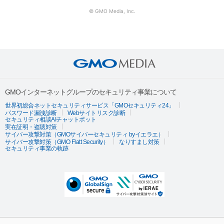
© GMO Media, Inc.
GMOインターネットグループのセキュリティ事業について
世界初総合ネットセキュリティサービス「GMOセキュリティ24」
パスワード漏洩診断
Webサイトリスク診断
セキュリティ相談AIチャットボット
実在証明・盗聴対策
サイバー攻撃対策（GMOサイバーセキュリティ byイエラエ）
サイバー攻撃対策（GMO Flatt Security）
なりすまし対策
セキュリティ事業の軌跡