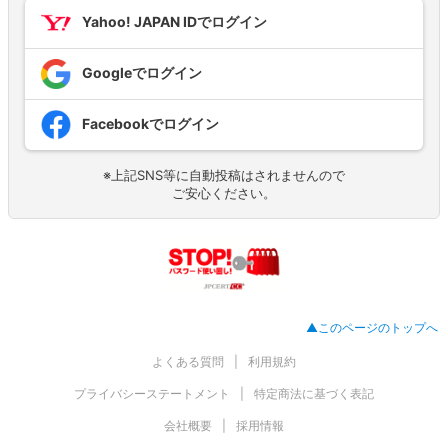
Yahoo! JAPAN IDでログイン
Googleでログイン
Facebookでログイン
※上記SNS等に自動投稿はされませんので
ご安心ください。
▲このページのトップへ
よくある質問
利用規約
プライバシーステートメント
特定商法に基づく表記
会社概要
採用情報