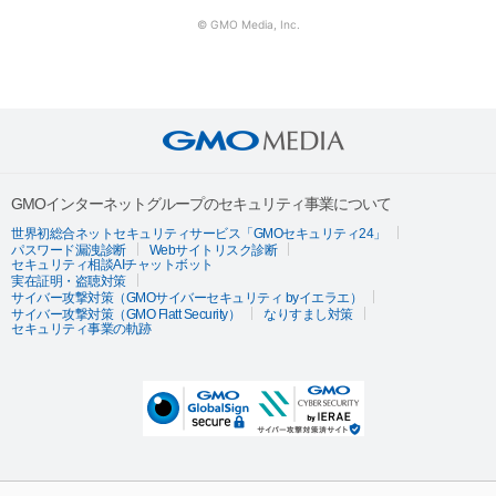
© GMO Media, Inc.
GMOインターネットグループのセキュリティ事業について
世界初総合ネットセキュリティサービス「GMOセキュリティ24」
パスワード漏洩診断
Webサイトリスク診断
セキュリティ相談AIチャットボット
実在証明・盗聴対策
サイバー攻撃対策（GMOサイバーセキュリティ byイエラエ）
サイバー攻撃対策（GMO Flatt Security）
なりすまし対策
セキュリティ事業の軌跡