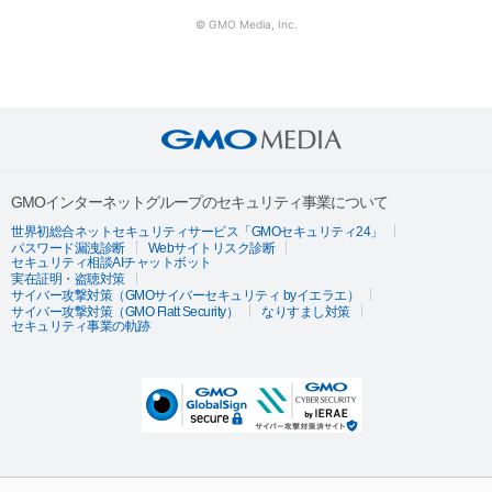
© GMO Media, Inc.
GMOインターネットグループのセキュリティ事業について
世界初総合ネットセキュリティサービス「GMOセキュリティ24」
パスワード漏洩診断
Webサイトリスク診断
セキュリティ相談AIチャットボット
実在証明・盗聴対策
サイバー攻撃対策（GMOサイバーセキュリティ byイエラエ）
サイバー攻撃対策（GMO Flatt Security）
なりすまし対策
セキュリティ事業の軌跡