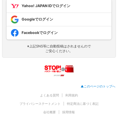
Yahoo! JAPAN IDでログイン
Googleでログイン
Facebookでログイン
※上記SNS等に自動投稿はされませんので
ご安心ください。
▲このページのトップへ
よくある質問
利用規約
プライバシーステートメント
特定商法に基づく表記
会社概要
採用情報