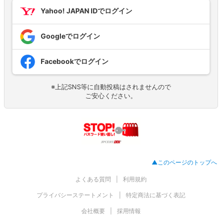
Yahoo! JAPAN IDでログイン
Googleでログイン
Facebookでログイン
※上記SNS等に自動投稿はされませんので
ご安心ください。
▲このページのトップへ
よくある質問
利用規約
プライバシーステートメント
特定商法に基づく表記
会社概要
採用情報