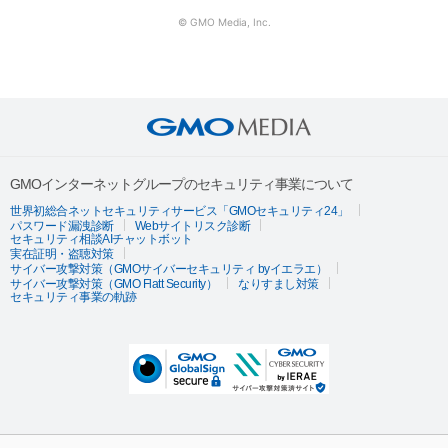
© GMO Media, Inc.
GMOインターネットグループのセキュリティ事業について
世界初総合ネットセキュリティサービス「GMOセキュリティ24」
パスワード漏洩診断
Webサイトリスク診断
セキュリティ相談AIチャットボット
実在証明・盗聴対策
サイバー攻撃対策（GMOサイバーセキュリティ byイエラエ）
サイバー攻撃対策（GMO Flatt Security）
なりすまし対策
セキュリティ事業の軌跡